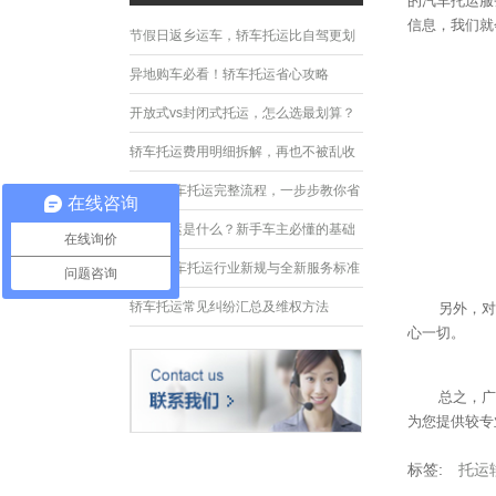
的汽车托运服
信息，我们就
节假日返乡运车，轿车托运比自驾更划
算
异地购车必看！轿车托运省心攻略
开放式vs封闭式托运，怎么选最划算？
轿车托运费用明细拆解，再也不被乱收
费
2026轿车托运完整流程，一步步教你省
在线咨询
心运车
轿车托运是什么？新手车主必懂的基础
在线询价
常识
2026轿车托运行业新规与全新服务标准
问题咨询
轿车托运常见纠纷汇总及维权方法
另外，对
心一切。
总之，广
为您提供较专
标签:
托运