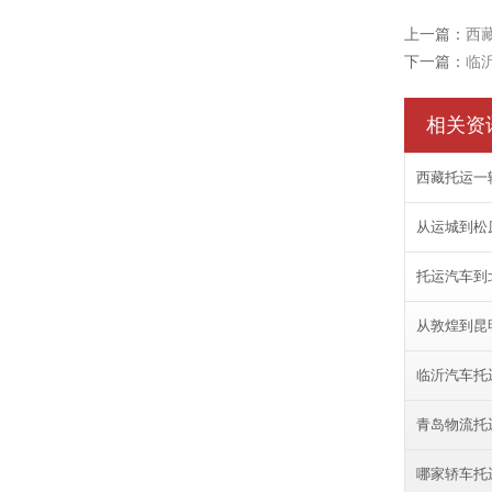
上一篇：
西
下一篇：
临
相关资
西藏托运一
从运城到松
托运汽车到
从敦煌到昆
临沂汽车托
青岛物流托
哪家轿车托