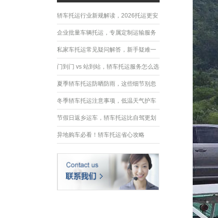
轿车托运行业新规解读，2026托运更安
全规范
企业批量车辆托运，专属定制运输服务
优势
私家车托运常见疑问解答，新手疑难一
次性解决
门到门 vs 站到站，轿车托运服务怎么选
夏季轿车托运防晒防雨，这些细节别忽
略
冬季轿车托运注意事项，低温天气护车
指南
节假日返乡运车，轿车托运比自驾更划
算
异地购车必看！轿车托运省心攻略