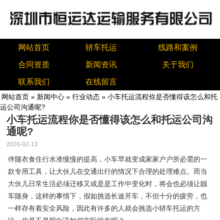
网站首页
轿车托运
线路和案例
合同资质
新闻资讯
关于我们
联系我们
在线留言
网站首页
»
新闻中心
»
行业动态
» 小车托运流程你是否懂得该怎么和托
运公司沟通呢?
小车托运流程你是否懂得该怎么和托运公司沟
通呢?
2020-02-13
伴随衣食住行水准慢慢的提高，小车早就变成家家户户所必需的一
款专用工具，让大伙儿在交通出行的情况下合理的处理难点。而当
大伙儿日常生活必须迁移又或是是工作中变化时，将会也必须让靓
车随身，这样的事情下，假如挑选长途开车，不但十分的疲劳，也
一样存有着安全风险，因此有许多的人就会挑选小轿车托运的方