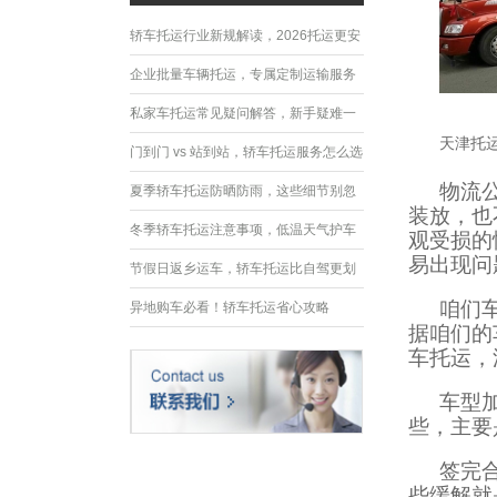
轿车托运行业新规解读，2026托运更安
全规范
企业批量车辆托运，专属定制运输服务
优势
私家车托运常见疑问解答，新手疑难一
天津托
次性解决
门到门 vs 站到站，轿车托运服务怎么选
物流
夏季轿车托运防晒防雨，这些细节别忽
装放，也
略
冬季轿车托运注意事项，低温天气护车
观受损的
易出现问
指南
节假日返乡运车，轿车托运比自驾更划
咱们
算
异地购车必看！轿车托运省心攻略
据咱们的
车托运，
车型
些，主要
签完
些缓解就