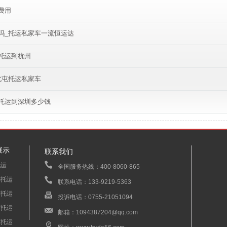
费用
吗_托运私家车一流恒运达
托运到杭州
北屯托运私家车
托运到深圳多少钱
展示
联系我们
托运
全国服务热线：400-8060-865
车托运
联系电话：133-9219-5363
车托运
投诉电话：0755-21051094
车托运
邮箱：1094387204@qq.com
车托运