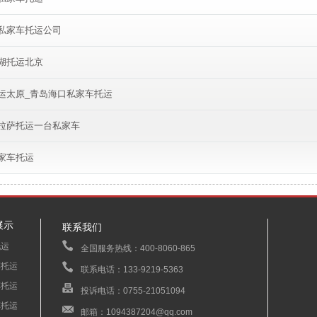
私家车托运公司
湖托运北京
运太原_青岛海口私家车托运
拉萨托运一台私家车
家车托运
展示
联系我们
托运
全国服务热线：400-8060-865
车托运
联系电话：133-9219-5363
车托运
投诉电话：0755-21051094
车托运
邮箱：1094387204@qq.com