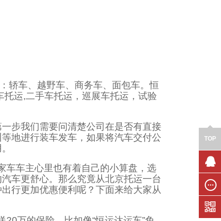
型：轿车、越野车、商务车、面包车。恒
车托运,二手车托运，巡展车托运，试验
第一步我们需要问清楚公司在是否有直接
州等地进行装车发车，如果将汽车交付公
TOP
用。
家车车主心里也有着自己的小算盘，选
的汽车更舒心。那么究竟从北京托运一台
联系我
们
种出行更加优惠便利呢？下面来给大家从
在线留
言
20万的保险，比如像“恒运达运车”免