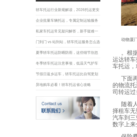
轿车托运行业新规解读，2026托运更安
全规范
企业批量车辆托运，专属定制运输服务
优势
私家车托运常见疑问解答，新手疑难一
动物厦
次性解决
门到门 vs 站到站，轿车托运服务怎么选
。根
夏季轿车托运防晒防雨，这些细节别忽
运达轿车
略
冬季轿车托运注意事项，低温天气护车
车托运，
指南
节假日返乡运车，轿车托运比自驾更划
下面
的物流托
算
异地购车必看！轿车托运省心攻略
司转运过
随着
择租车无
汽车到三
数字上来
保险