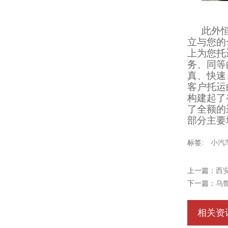
此外
立与您的
上为您托
务、同等
真、快速
客户托运
构建起了
了全额的
部分主要
标签:
小汽
上一篇：
西
下一篇：
乌
相关资