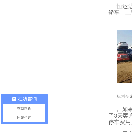
恒运
轿车、二
杭州长
在线咨询
。如
在线询价
了3天客
问题咨询
停车费用