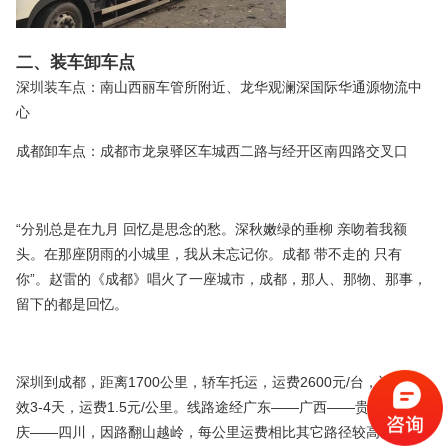
二、装车卸车点
深圳装车点：南山西丽车管所附近、龙华观澜深国际华通源物流中
心
成都卸车点：成都市龙泉驿区车城西二路与经开区南四路交叉口
“分别总是在九月 回忆是思念的愁。深秋嫩绿的垂柳 亲吻着我额
头。在那座阴雨的小城里，我从未忘记你。成都 带不走的 只有
你”。赵雷的《成都》唱火了一座城市，成都，那人、那物、那事，
留下的都是回忆。
深圳到成都，距离1700公里，轿车托运，运费2600元/台，运输时
效3-4天，运费1.5元/公里。线路途经广东——广西——贵州——重
庆——四川，因路翻山越岭，每公里运费相比其它路径较高。