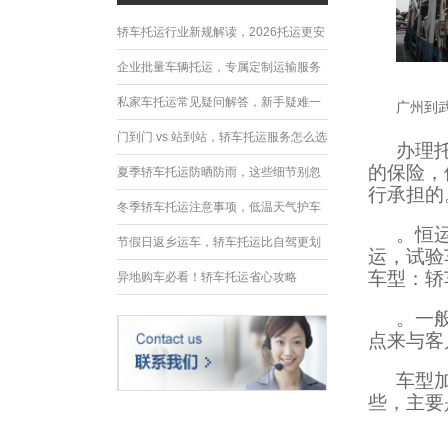
轿车托运行业新规解读，2026托运更安
全规范
企业批量车辆托运，专属定制运输服务
优势
私家车托运常见疑问解答，新手疑难一
广州到
次性解决
门到门 vs 站到站，轿车托运服务怎么选
办理
的保险，
夏季轿车托运防晒防雨，这些细节别忽
行承担的
略
冬季轿车托运注意事项，低温天气护车
。恒
指南
节假日返乡运车，轿车托运比自驾更划
运，试验
车型：轿
算
异地购车必看！轿车托运省心攻略
。一
点来与客
车型
些，主要