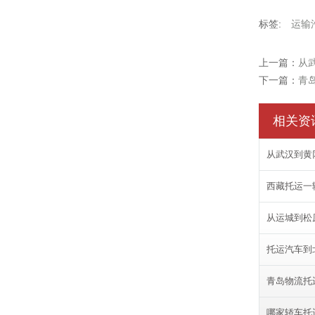
标签:
运输
上一篇：
从
下一篇：
青
相关资
从武汉到黄
西藏托运一
从运城到松
托运汽车到
青岛物流托
哪家轿车托