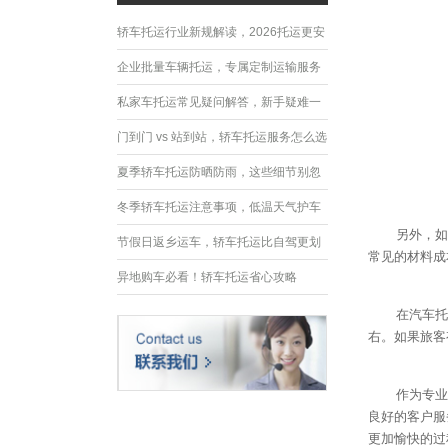
轿车托运行业新规解读，2026托运更安
全规范
企业批量车辆托运，专属定制运输服务
优势
私家车托运常见疑问解答，新手疑难一
次性解决
门到门 vs 站到站，轿车托运服务怎么选
夏季轿车托运防晒防雨，这些细节别忽
略
冬季轿车托运注意事项，低温天气护车
另外，如
指南
节假日返乡运车，轿车托运比自驾更划
常见的材料成
算
异地购车必看！轿车托运省心攻略
在汽车托
右。如果旅客
作为专业
良好的客户服
更加愉快的过