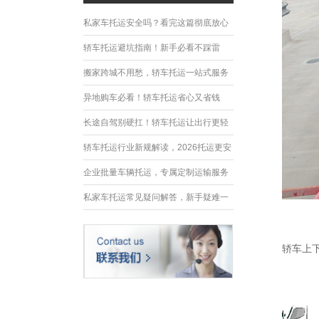
私家车托运安全吗？看完这篇彻底放心
轿车托运避坑指南！新手必看不踩雷
搬家跨城不用愁，轿车托运一站式服务
异地购车必看！轿车托运省心又省钱
长途自驾别硬扛！轿车托运让出行更轻
松
轿车托运行业新规解读，2026托运更安
全规范
企业批量车辆托运，专属定制运输服务
优势
私家车托运常见疑问解答，新手疑难一
次性解决
轿车上