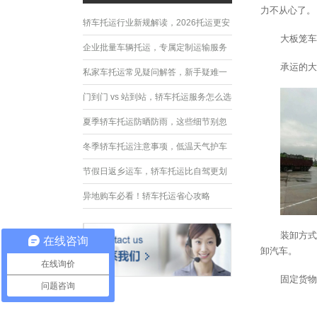
力不从心了。
轿车托运行业新规解读，2026托运更安
大板笼车
全规范
企业批量车辆托运，专属定制运输服务
承运的大
优势
私家车托运常见疑问解答，新手疑难一
次性解决
门到门 vs 站到站，轿车托运服务怎么选
夏季轿车托运防晒防雨，这些细节别忽
略
冬季轿车托运注意事项，低温天气护车
指南
节假日返乡运车，轿车托运比自驾更划
算
异地购车必看！轿车托运省心攻略
装卸方式
在线咨询
卸汽车。
在线询价
固定货物
问题咨询