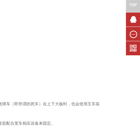
TOP
联系我
们
在线留
言
故障车（即所谓的死车）在上下大板时，也会使用叉车装
皮筋配合笼车相应设备来固定。