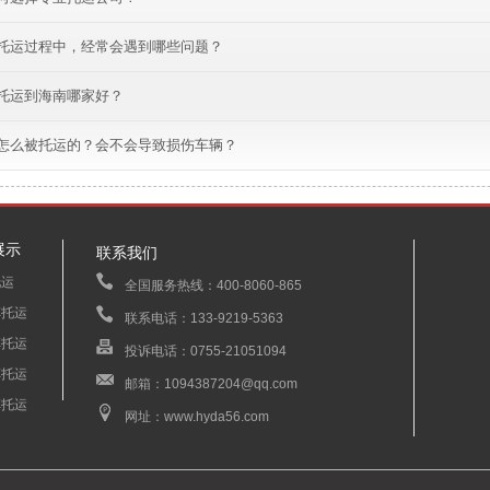
托运过程中，经常会遇到哪些问题？
托运到海南哪家好？
怎么被托运的？会不会导致损伤车辆？
展示
联系我们
托运
全国服务热线：400-8060-865
车托运
联系电话：133-9219-5363
车托运
投诉电话：0755-21051094
车托运
邮箱：1094387204@qq.com
车托运
网址：www.hyda56.com