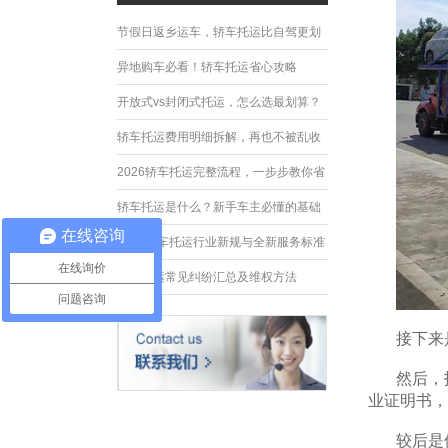
节假日返乡运车，轿车托运比自驾更划
算
异地购车必看！轿车托运省心攻略
开放式vs封闭式托运，怎么选最划算？
轿车托运费用明细拆解，再也不被乱收
费
2026轿车托运完整流程，一步步教你省
心运车
轿车托运是什么？新手车主必懂的基础
在线咨询
常识
2026轿车托运行业新规与全新服务标准
在线询价
轿车托运常见纠纷汇总及维权方法
问题咨询
接下来
然后，
业证明书，
较后是