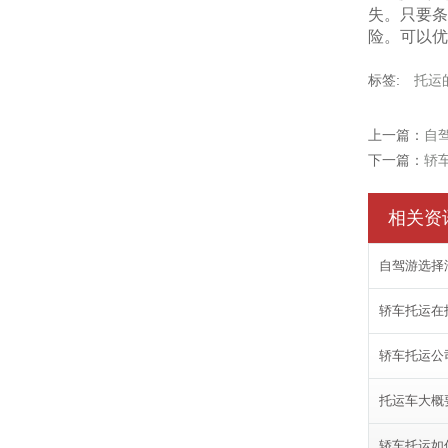
失。只要条
险。可以优
标签:
托运
上一篇：
自
下一篇：
轿
相关资
自驾游选择
轿车托运在
轿车托运公
托运车大概
轿车托运如