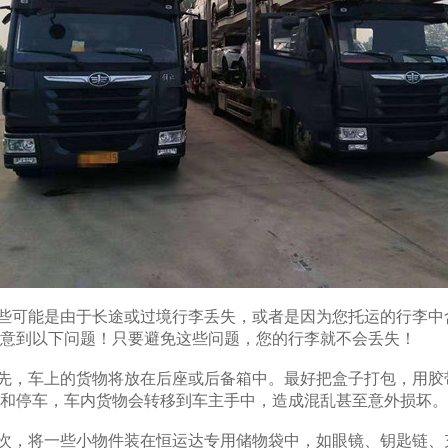
能是由于长途或过境行李丢失，或者是因为您托运的行李中含
意到以下问题！只要避免这些问题，您的行李就不会丢失！
车上的货物将放在后座或后备箱中。最好把盒子打包，用胶带
和停车，车内货物会转移到车主手中，造成混乱甚至意外损坏。
将一些小物件装在恒运达专用储物袋中，如眼镜、钥匙链、充