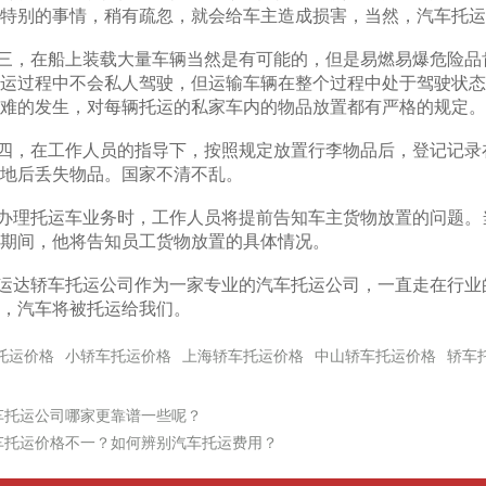
特别的事情，稍有疏忽，就会给车主造成损害，当然，汽车托运
在船上装载大量车辆当然是有可能的，但是易燃易爆危险品肯
运过程中不会私人驾驶，但运输车辆在整个过程中处于驾驶状态
难的发生，对每辆托运的私家车内的物品放置都有严格的规定。
在工作人员的指导下，按照规定放置行李物品后，登记记录在
地后丢失物品。国家不清不乱。
托运车业务时，工作人员将提前告知车主货物放置的问题。当
期间，他将告知员工货物放置的具体情况。
轿车托运公司作为一家专业的汽车托运公司，一直走在行业的
，汽车将被托运给我们。
托运价格
小轿车托运价格
上海轿车托运价格
中山轿车托运价格
轿车
车托运公司哪家更靠谱一些呢？
车托运价格不一？如何辨别汽车托运费用？