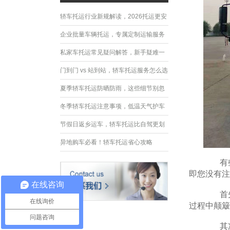
轿车托运行业新规解读，2026托运更安
全规范
企业批量车辆托运，专属定制运输服务
优势
私家车托运常见疑问解答，新手疑难一
次性解决
门到门 vs 站到站，轿车托运服务怎么选
夏季轿车托运防晒防雨，这些细节别忽
略
冬季轿车托运注意事项，低温天气护车
指南
节假日返乡运车，轿车托运比自驾更划
算
异地购车必看！轿车托运省心攻略
有些可
即您没有注
在线咨询
首先，
在线询价
过程中颠簸
问题咨询
其次，