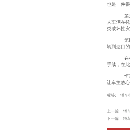
也是一件很
第三，
人车辆在托
类破坏性灾
第四，
辆到达目的
在办理
手续，在此
恒运达
让车主放心
标签:
轿车
上一篇：
轿
下一篇：
轿