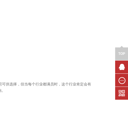
TOP
联系我
们
司可供选择，但当每个行业都满员时，这个行业肯定会有
在线留
响。
言