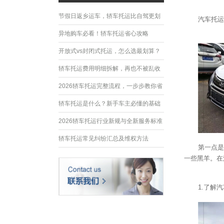
节假日返乡运车，轿车托运比自驾更划
汽车托运
算
异地购车必看！轿车托运省心攻略
开放式vs封闭式托运，怎么选最划算？
轿车托运费用明细拆解，再也不被乱收
费
2026轿车托运完整流程，一步步教你省
心运车
轿车托运是什么？新手车主必懂的基础
常识
2026轿车托运行业新规与全新服务标准
轿车托运常见纠纷汇总及维权方法
第一点是
一些黑羊。在
1.了解