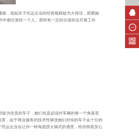
规模，假如车子托运企业的经营规模较为大得话，那麼她
作中都分派给一个人。那样有一定的分派的去开展工作
联系我
们
在线留
言
些较为珍贵的车子，她们也是必须对车辆的每一个角落里
危害，由于商业服务的技术性驱使她们对你的车子会十分的
子托运企业会让你一种海底捞火锅式的感受，给你彻底安心