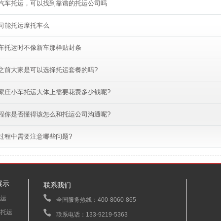
汽车托运，可以找到靠谱的托运公司吗
司能托运摩托车么
车托运时不像新车那样贴封条
之前大家是可以选择托运套餐的吗?
家庄小车托运大体上需要花费多少钱呢?
程你是否懂得该怎么和托运公司沟通呢?
过程中需要注意哪些问题?
展示
联系我们
托运
全国服务热线：400-8060-865
车托运
联系电话：133-9219-5363