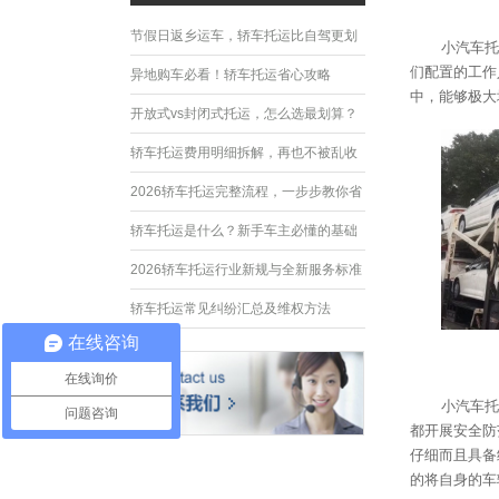
节假日返乡运车，轿车托运比自驾更划
小汽车托
们配置的工作
算
异地购车必看！轿车托运省心攻略
中，能够极大
开放式vs封闭式托运，怎么选最划算？
轿车托运费用明细拆解，再也不被乱收
费
2026轿车托运完整流程，一步步教你省
心运车
轿车托运是什么？新手车主必懂的基础
常识
2026轿车托运行业新规与全新服务标准
轿车托运常见纠纷汇总及维权方法
在线咨询
在线询价
小汽车托
问题咨询
都开展安全防
仔细而且具备
的将自身的车