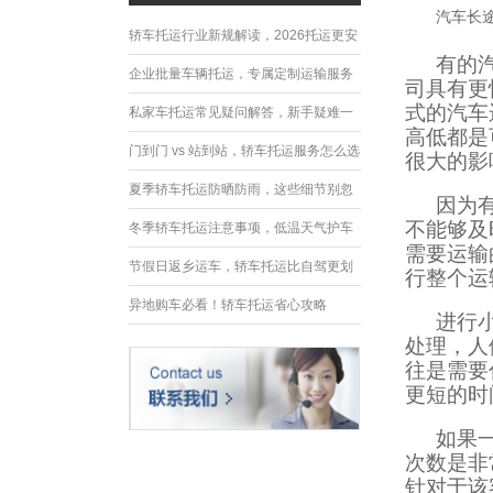
汽车长
轿车托运行业新规解读，2026托运更安
有的
全规范
企业批量车辆托运，专属定制运输服务
司具有更
式的汽车
优势
私家车托运常见疑问解答，新手疑难一
高低都是
次性解决
门到门 vs 站到站，轿车托运服务怎么选
很大的影
夏季轿车托运防晒防雨，这些细节别忽
因为
不能够及
略
冬季轿车托运注意事项，低温天气护车
需要运输
指南
节假日返乡运车，轿车托运比自驾更划
行整个运
算
异地购车必看！轿车托运省心攻略
进行
处理，人
往是需要
更短的时
如果
次数是非
针对于该