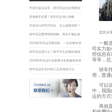
节假日返乡运车，轿车托运比自驾更划
算
异地购车必看！轿车托运省心攻略
开放式vs封闭式托运，怎么选最划算？
北京火
轿车托运费用明细拆解，再也不被乱收
一般
费
2026轿车托运完整流程，一步步教你省
司实力如
心运车
轿车托运是什么？新手车主必懂的基础
些信息在
等等，总
常识
2026轿车托运行业新规与全新服务标准
轿车
轿车托运常见纠纷汇总及维权方法
用，普通
可以
中，我国
运的方式
再就
和收费比