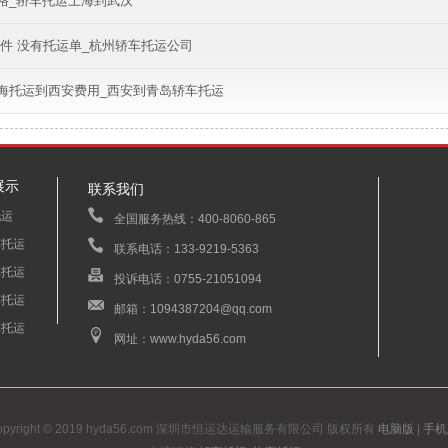
格_轿车托运上海到武汉
取件 没有托运单_杭州轿车托运公司
海托运到西安费用_西安到青岛轿车托运
展示
联系我们
托运
全国服务热线：400-8060-865
车托运
联系电话：133-9219-5363
车托运
投诉电话：0755-21051094
车托运
邮箱：1094387204@qq.com
车托运
网址：www.hyda56.com
opyright © 2019 hyda56.com 深圳市恒运达运输服务有限公司 版权所有
电脑版
|
手机