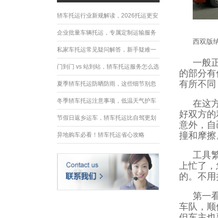
轿车托运行业新规解读，2026托运更安
全规范
企业批量车辆托运，专属定制运输服务
西双版
优势
私家车托运常见疑问解答，新手疑难一
一般
次性解决
门到门 vs 站到站，轿车托运服务怎么选
的部分有
有所不同
夏季轿车托运防晒防雨，这些细节别忽
略
冬季轿车托运注意事项，低温天气护车
在这
好双方的
指南
节假日返乡运车，轿车托运比自驾更划
意外，自
撞和摩擦
算
异地购车必看！轿车托运省心攻略
工具
上忙了，
的。不用
第一
车队，顺
但车主也