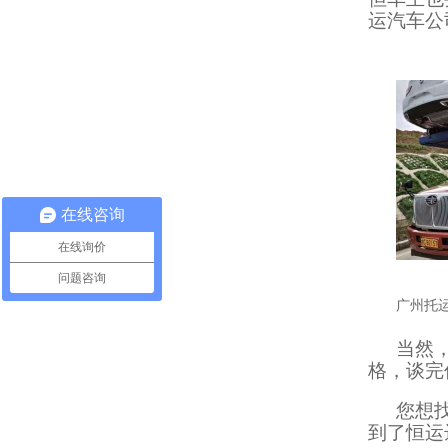
运汽车公
在线咨询
在线询价
问题咨询
广州托
当然
格，谈完
您想
到了恒运