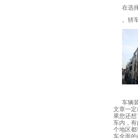
在选
。轿
车辆
文章一定
果您还想
车内，有
个地区都
车全面的