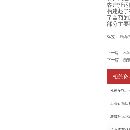
客户托运
构建起了
了全额的
部分主要
标签:
轿车
上一篇：
私
下一篇：
西
相关资
私家车托运
上海到海口
增城托运汽
扬州汽车托