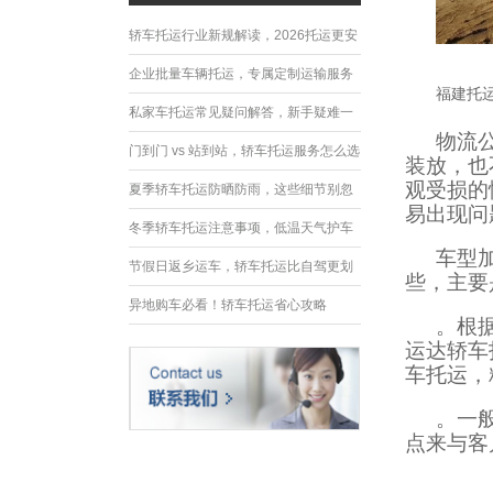
轿车托运行业新规解读，2026托运更安
全规范
企业批量车辆托运，专属定制运输服务
福建托
优势
私家车托运常见疑问解答，新手疑难一
物流
次性解决
门到门 vs 站到站，轿车托运服务怎么选
装放，也
观受损的
夏季轿车托运防晒防雨，这些细节别忽
易出现问
略
冬季轿车托运注意事项，低温天气护车
车型
指南
节假日返乡运车，轿车托运比自驾更划
些，主要
算
异地购车必看！轿车托运省心攻略
。根
运达轿车
车托运，
。一
点来与客