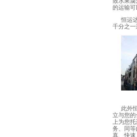
致水果腐
的运输可
恒运
千分之一
此外
立与您的
上为您托
务、同等
真、快速