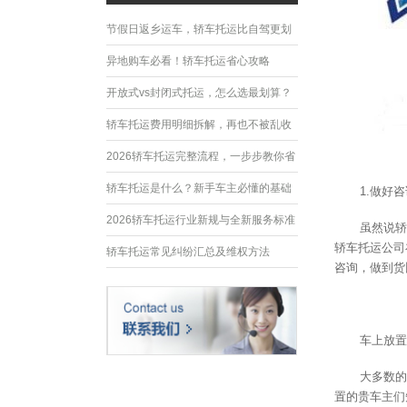
节假日返乡运车，轿车托运比自驾更划
算
异地购车必看！轿车托运省心攻略
开放式vs封闭式托运，怎么选最划算？
轿车托运费用明细拆解，再也不被乱收
费
2026轿车托运完整流程，一步步教你省
心运车
轿车托运是什么？新手车主必懂的基础
1.做好
常识
2026轿车托运行业新规与全新服务标准
虽然说轿
轿车托运公司
轿车托运常见纠纷汇总及维权方法
咨询，做到货
车上放置
大多数的
置的贵车主们