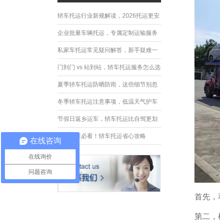
轿车托运行业新规解读，2026托运更安
全规范
企业批量车辆托运，专属定制运输服务
优势
私家车托运常见疑问解答，新手疑难一
次性解决
门到门 vs 站到站，轿车托运服务怎么选
夏季轿车托运防晒防雨，这些细节别忽
略
冬季轿车托运注意事项，低温天气护车
指南
节假日返乡运车，轿车托运比自驾更划
算
异地购车必看！轿车托运省心攻略
在线咨询
在线询价
问题咨询
首先，
第二，