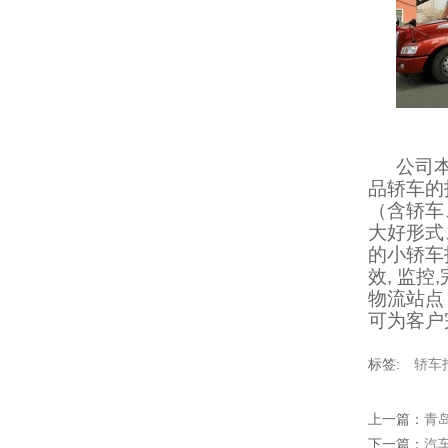
公司
品轿车的
（含轿车
大好形式
的小轿车
效, 监
物流站点
可为客户
标签:
轿车
上一篇：
青
下一篇：
汽