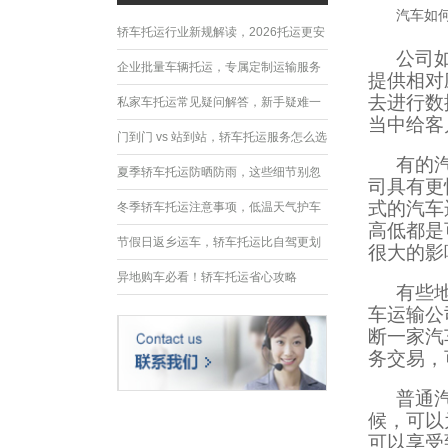
汽车如
轿车托运行业新规解读，2026托运更安
公司
全规范
企业批量车辆托运，专属定制运输服务
提供相对
去进行数
优势
私家车托运常见疑问解答，新手疑难一
当中给客
次性解决
门到门 vs 站到站，轿车托运服务怎么选
有的
夏季轿车托运防晒防雨，这些细节别忽
司具有更
式的汽车
略
冬季轿车托运注意事项，低温天气护车
高低都是
指南
节假日返乡运车，轿车托运比自驾更划
很大的影
算
异地购车必看！轿车托运省心攻略
有些
车运输公
断一家汽
务交易，
普通
候，可以
可以享受