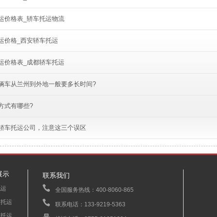
运价格表_轿车托运物流
运价格_西安轿车托运
运价格表_成都轿车托运
辆车从兰州到外地一般要多长时间?
方式有哪些?
轿车托运公司，注意这三个误区
展示
联系我们
托运
全国服务热线：400-8060-865
车托运
联系电话：133-9219-5363
车托运