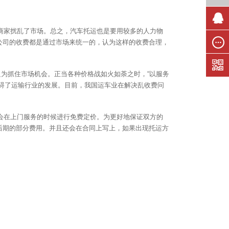
商家扰乱了市场。总之，汽车托运也是要用较多的人力物
联系我
公司的收费都是通过市场来统一的，认为这样的收费合理，
们
在线留
言
只为抓住市场机会。正当各种价格战如火如荼之时，“以服务
碍了运输行业的发展。目前，我国运车业在解决乱收费问
会在上门服务的时候进行免费定价。为更好地保证双方的
后期的部分费用。并且还会在合同上写上，如果出现托运方
。