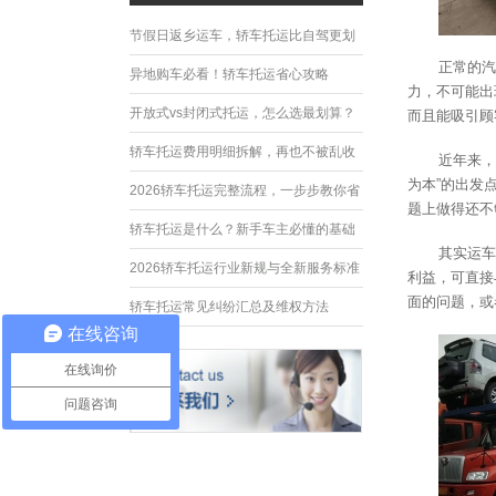
节假日返乡运车，轿车托运比自驾更划
正常的汽
算
异地购车必看！轿车托运省心攻略
力，不可能出
开放式vs封闭式托运，怎么选最划算？
而且能吸引顾
轿车托运费用明细拆解，再也不被乱收
近年来，
为本”的出发
费
2026轿车托运完整流程，一步步教你省
题上做得还不
心运车
轿车托运是什么？新手车主必懂的基础
其实运车
常识
2026轿车托运行业新规与全新服务标准
利益，可直接
面的问题，或
轿车托运常见纠纷汇总及维权方法
在线咨询
在线询价
问题咨询