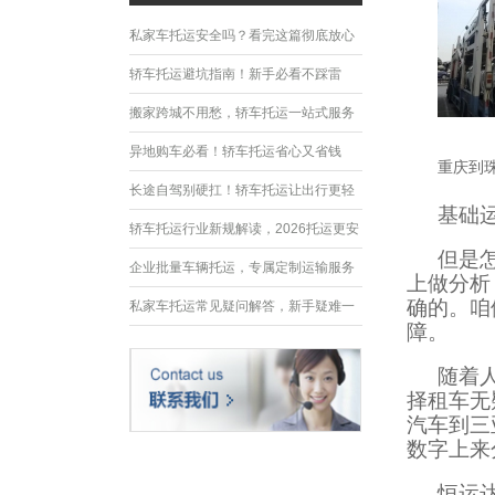
私家车托运安全吗？看完这篇彻底放心
轿车托运避坑指南！新手必看不踩雷
搬家跨城不用愁，轿车托运一站式服务
异地购车必看！轿车托运省心又省钱
重庆到
长途自驾别硬扛！轿车托运让出行更轻
基础
松
轿车托运行业新规解读，2026托运更安
但是
全规范
企业批量车辆托运，专属定制运输服务
上做分析
确的。咱
优势
私家车托运常见疑问解答，新手疑难一
障。
次性解决
随着
择租车无
汽车到三
数字上来
恒运