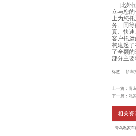
此外
立与您的
上为您托
务、同等
真、快速
客户托运
构建起了
了全额的
部分主要
标签:
轿车
上一篇：
青
下一篇：
私
相关资
青岛私家车