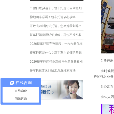
节假日返乡运车，轿车托运比自驾更划
算
异地购车必看！轿车托运省心攻略
开放式vs封闭式托运，怎么选最划算？
轿车托运费用明细拆解，再也不被乱收
费
2026轿车托运完整流程，一步步教你省
心运车
轿车托运是什么？新手车主必懂的基础
2.旅行
常识
2026轿车托运行业新规与全新服务标准
轿车托运常见纠纷汇总及维权方法
有时候我
样的托运业务
在线咨询
3.经常
在线询价
有些人因
问题咨询