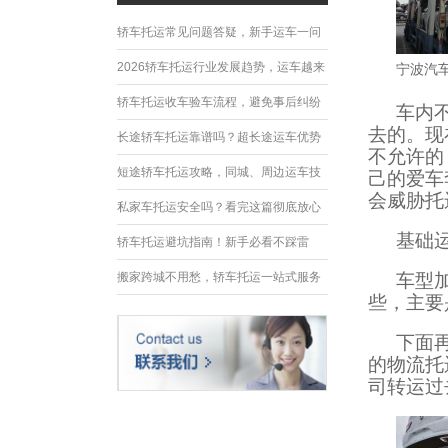
轿车托运常见问题答疑，新手运车一问
全懂
2026轿车托运行业发展趋势，运车越来
宁波汽
越省心
轿车托运收车验车流程，避免事后纠纷
车内
去的。现
长途轿车托运靠谱吗？超长途运车优势
不允许的
解析
短途轿车托运攻略，同城、周边运车技
己的爱车
会威胁托
巧
私家车托运安全吗？看完这篇彻底放心
基础
轿车托运避坑指南！新手必看不踩雷
搬家跨城不用愁，轿车托运一站式服务
车型
些，主要
下面
的物流托
司转运过